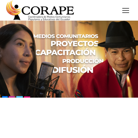
CORAPE tantariman alli shamushka